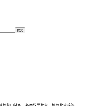
泡棉胶带门缝条、各类双面胶带、墙缝胶带等等。